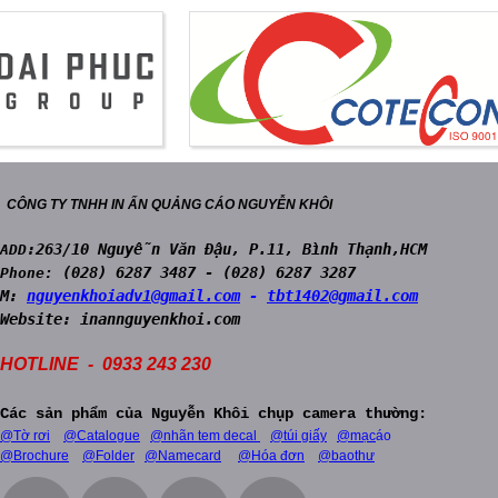
CÔNG TY TNHH IN ẤN QUẢNG CÁO NGUYỄN KHÔI
:263/10 Nguyễn Văn Đậu, P.11, Bình Thạnh,HCM
ADD
(028) 6287 3487 - (028) 6287 3287
Phone:
M:
nguyenkhoiadv1@gmail.com
-
tbt1402@gmail.com
Website:
inann
guyenkhoi.com
HOTLINE - 0933 243 230
Các sản phẩm của Nguyễn Khôi chụp camera thường:
@Tờ rơi
@Catalogue
@nhãn tem decal
@túi giấy
@mạc
áo
@Brochure
@Folder
@Namecard
@Hóa đơn
@baothư