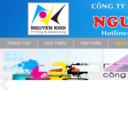
TRANG CHỦ
GIỚI THIỆU
SẢN PHẨM
DỊCH 