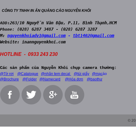
CÔNG TY TNHH IN ẤN QUẢNG CÁO NGUYỄN KHÔI
:263/10 Nguyễn Văn Đậu, P.11, Bình Thạnh,HCM
ADD
(028) 6287 3487 - (028) 6287 3287
Phone:
M:
nguyenkhoiadv1@gmail.com
-
tbt1402@gmail.com
Website:
inann
guyenkhoi.com
HOTLINE - 0933 243 230
Các sản phẩm của Nguyễn Khôi chụp camera thường:
@Tờ rơi
@Catalogue
@nhãn tem decal
@túi giấy
@mạc
áo
@Brochure
@Folder
@Namecard
@Hóa đơn
@baothư
© 20