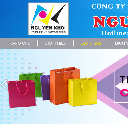
TRANG CHỦ
GIỚI THIỆU
SẢN PHẨM
DỊCH 